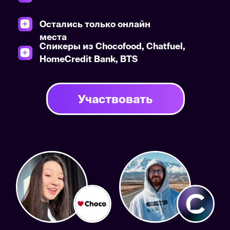
Участвовать
Nazym
Oleg
Altayeva
Krasikov
Chief Product Officer
Head of Product
Chocofood
Chatfuel
Timur
Aydar
Seidalin
Sultanbek
Head of Design, SME
Product Team Lead