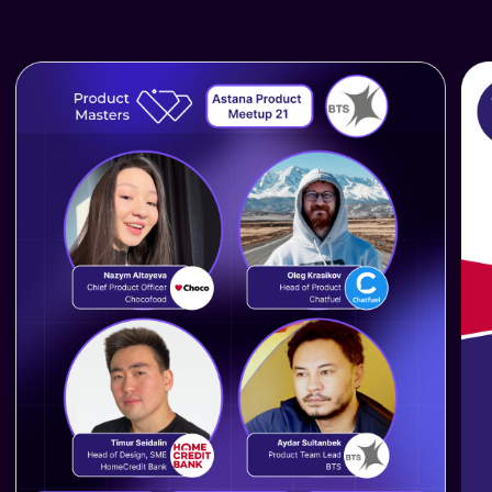
Онлайн Tech-курсы
Product Manager | Data Analyst |
Business & Systems Analyst |
UX/UI Designer | Java Backend
Developer | QA Engineer |
FlutterFlow Mobile Developer |
Frontend Developer |
AI Workflow Automation
Engineer
Контакты
info@intellimarket.kz
+7 (707) 435-05-07
© Все права защищены
ТОО "Intellimarket"
180840019410
Политика конфиденциальности
Публичная оферта