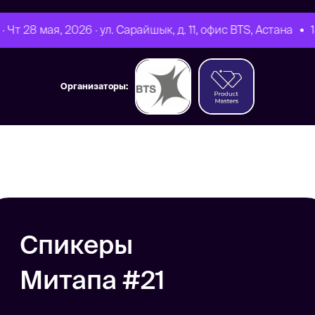
· Чт 28 мая, 2026 · ул. Сарайшык, д. 11, офис BTS, Астана
18
Организаторы: