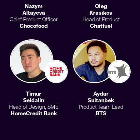
HomeCredit Bank
BTS
Спикеры
Митапа #21