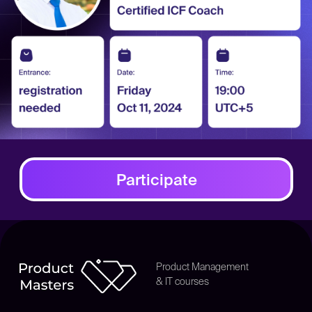
Product Management
& IT courses
КОНТАКТЫ
info@intellimarket.kz
+7 (707) 435-05-07
© Все права защищены
ТОО "Intellimarket"
180840019410
Политика конфиденциальности
Публичная оферта